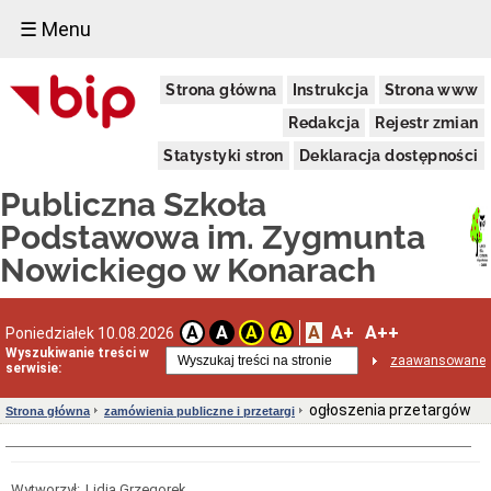
☰ Menu
struktura
Strona główna
Instrukcja
Strona www
organizacji
szkoły
Redakcja
Rejestr zmian
Rada
Pedagogiczna
Statystyki stron
Deklaracja dostępności
Pracownicy
Publiczna Szkoła
obsługi
Samorząd
Podstawowa im. Zygmunta
Uczniowski
Nowickiego w Konarach
status
prawny
Akt
założycielski
A
A+
A++
A
A
A
A
Poniedziałek 10.08.2026
Wyszukiwanie treści w
Ustawa
zaawansowane
serwisie:
o
systemie
oświaty
ogłoszenia przetargów
Strona główna
zamówienia publiczne i przetargi
Statut
szkoły
informacje
Wytworzył:
Lidia Grzegorek