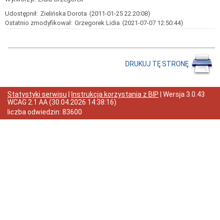
o
szkole
Udostępnił:
Zielińska Dorota
(2011-01-25 22:20:08)
Mapa
Ostatnio zmodyfikował:
Grzegorek Lidia
(2021-07-07 12:50:44)
dojazdu
Historia
szkoły
Patron
DRUKUJ TĘ STRONĘ
dane
szkoły
Kontakt,
Statystyki serwisu
|
Instrukcja korzystania z BIP
| Wersja
3.0.43
adres,
WCAG 2.1 AA
(
30.04.2026 14:38:16
)
e-
liczba odwiedzin:
83600
mail,
NIP,
regon
ochrona
danych
osobowych.
Klauzula
informacyjna
Inspektor
Ochrony
Danych
procedury