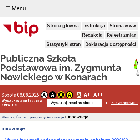
☰ Menu
struktura
Strona główna
Instrukcja
Strona www
organizacji
szkoły
Redakcja
Rejestr zmian
Rada
Pedagogiczna
Statystyki stron
Deklaracja dostępności
Pracownicy
Publiczna Szkoła
obsługi
Samorząd
Podstawowa im. Zygmunta
Uczniowski
Nowickiego w Konarach
status
prawny
Akt
założycielski
A
A+
A++
A
A
A
A
Sobota 08.08.2026
Wyszukiwanie treści w
Ustawa
zaawansowane
serwisie:
o
systemie
oświaty
innowacje
Strona główna
programy, innowacje
Statut
innowacje
szkoły
informacje