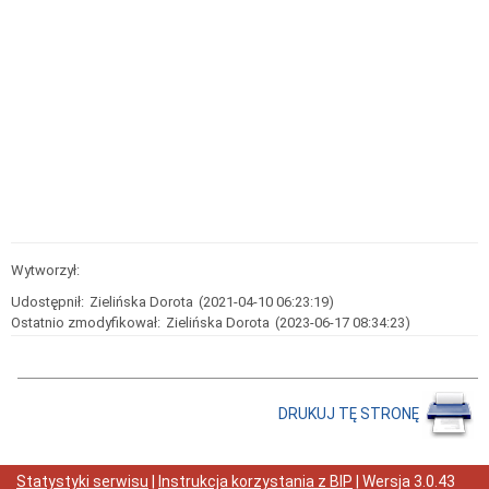
Redakcja
Biuletynu
Udostępnianie
informacji
Instrukcja
obsługi
BIP
Dostęp
do
Informacji
Publicznej
nie
udostępnianej
w
Wytworzył:
BIP
Udostępnił:
Zielińska Dorota
(2021-04-10 06:23:19)
Ostatnio zmodyfikował:
Zielińska Dorota
(2023-06-17 08:34:23)
DRUKUJ TĘ STRONĘ
Statystyki serwisu
|
Instrukcja korzystania z BIP
| Wersja
3.0.43