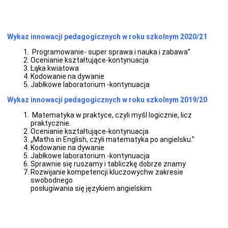
rejestry,
ewidencje,
archiwa
rejestry,
Wykaz innowacji pedagogicznych w roku szkolnym 2020/21
ewidencje,
archiwa
Programowanie- super sprawa i nauka
i zabawa”
zamówienia
Ocenianie kształtujące-kontynuacja
publiczne
Łąka kwiatowa
i
Kodowanie na dywanie
przetargi
Jabłkowe laboratorium -kontynuacja
ogłoszenia
Wykaz innowacji pedagogicznych w roku szkolnym 2019/20
przetargów
Matematyka w praktyce, czyli myśl logicznie, licz
roztrzygnięcia
praktycznie.
przetargów
Ocenianie kształtujące-kontynuacja
ogłoszenia,
„Maths in English, czyli matematyka po angielsku.”
komunikaty
Kodowanie na dywanie
ogłoszenia
Jabłkowe laboratorium -kontynuacja
i
Sprawnie się ruszamy i tabliczkę dobrze znamy
komunikaty
Rozwijanie kompetencji kluczowychw zakresie
swobodnego
Biuletyn
posługiwania się językiem angielskim
Informacji
Publicznej
Polityka
Prywatności