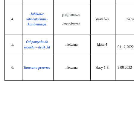
procedury
programy,
Jabłkowe
programowo
innowacje
4.
laboratorium -
klasy 6-8
na bi
program
-metodyczna
kontynuacja
wychowawczo-
profilaktyczny
programy
Od pomysłu do
nauczania
5.
mieszana
klasa 4
01.12.2022
modelu – druk 3d
i
podręczniki
innowacje
finanse
6.
Taneczna
przerwa
mieszana
klasy 1-8
2.09.2022-
szkoły
Numery
kont
bankowych
Sprawozdania
finansowe
majątek
szkoły
księgozbiór
wyposażenie
zakres