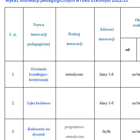
Wykaz innowacji pedagogicznych w roku szkolnym 2022/23
o
szkole
Mapa
dojazdu
Ok
Nazwa
Historia
reali
Adresaci
szkoły
Rodzaj
L. p.
innowacji
Patron
innowacji
innowacji
pedagogicznej
dane
od
szkoły
Kontakt,
adres,
e-
Ocenianie
mail,
1.
kształtujące-
metodyczne
klasy 1-8
na bi
NIP,
kontynuacja
regon
ochrona
danych
osobowych.
2.
Łąka kwiatowa
klasy 1-8
na bi
Klauzula
informacyjna
Inspektor
Ochrony
programowo
Danych
Kodowanie na
3.
0a;0b
na bi
dywanie
procedury
-metodyczna